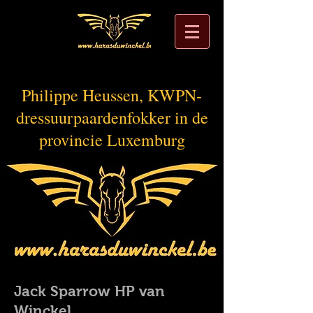
Philippe Heussen, KWPN-
dressuurpaardenfokker in de
provincie Luxemburg
Jack Sparrow HP van
Winckel