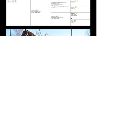
Gemaakt door
Website Creation door
RG,
bedrijf van Ronny GRUSLIN
met Wix.com