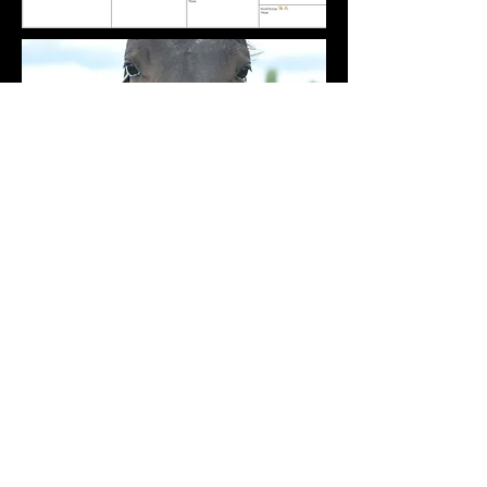
Gemaakt door
Website Creation door
RG,
bedrijf van Ronny GRUSLIN
met Wix.com
Haras du Winckel
Rue de la Semois 11 - 6741 Vance - België