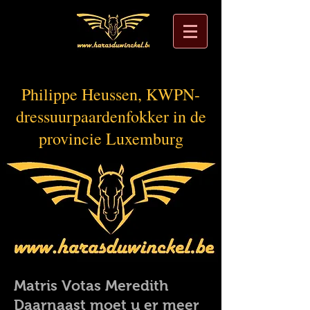
Philippe Heussen, KWPN-
dressuurpaardenfokker in de
provincie Luxemburg
Matris Votas Meredith
Daarnaast moet u er meer