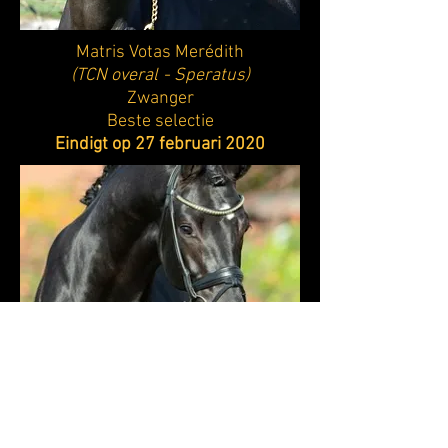
Matris Votas Merédith
(TCN overal
- Speratus)
Zwanger
Beste selectie
Eindigt op 27 februari 2020
Persjanka van de vier paden
(Maserati
- Muenchhausen TSF)
veulen
van
Payrol Quaterbold