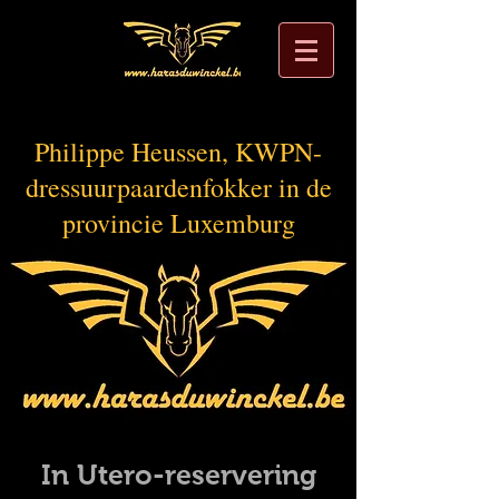
Philippe Heussen, KWPN-
dressuurpaardenfokker in de
provincie Luxemburg
In Utero-reservering