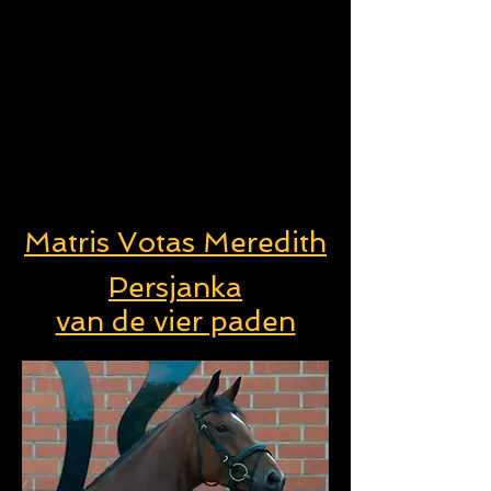
Matris Votas Meredith
Persjanka
van de vier paden