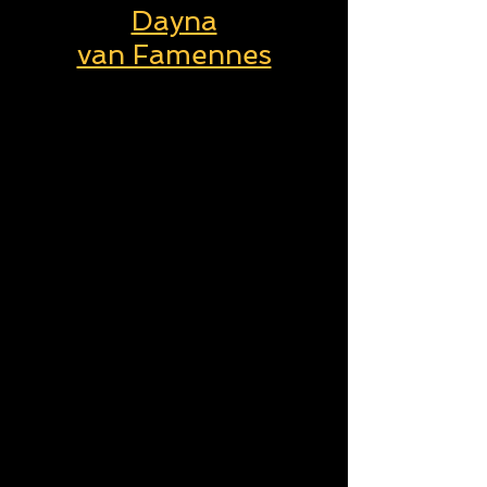
Dayna
van Famennes